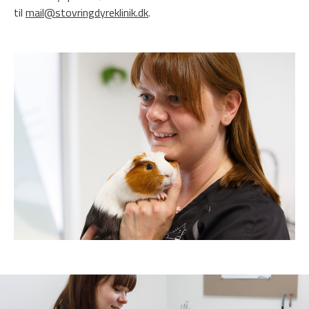
til
mail@stovringdyreklinik.dk
.