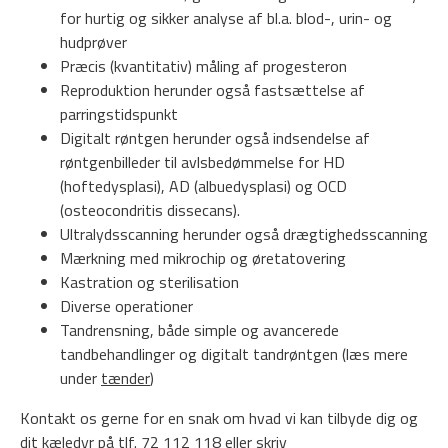
for hurtig og sikker analyse af bl.a. blod-, urin- og
hudprøver
Præcis (kvantitativ) måling af progesteron
Reproduktion herunder også fastsættelse af
parringstidspunkt
Digitalt røntgen herunder også indsendelse af
røntgenbilleder til avlsbedømmelse for HD
(hoftedysplasi), AD (albuedysplasi) og OCD
(osteocondritis dissecans).
Ultralydsscanning herunder også drægtighedsscanning
Mærkning med mikrochip og øretatovering
Kastration og sterilisation
Diverse operationer
Tandrensning, både simple og avancerede
tandbehandlinger og digitalt tandrøntgen (læs mere
under
tænder
)
Kontakt os gerne for en snak om hvad vi kan tilbyde dig og
dit kæledyr på tlf. 72 112 118 eller skriv