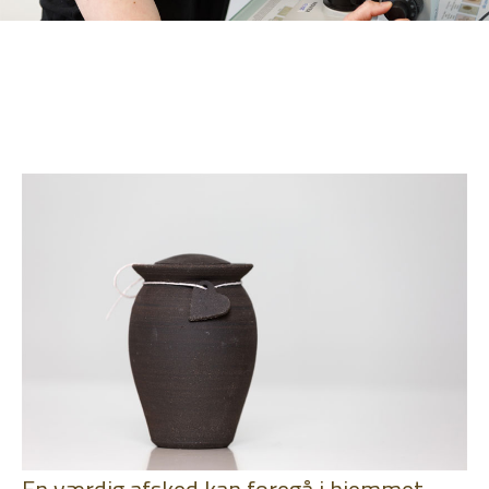
En værdig afsked kan foregå i hjemmet